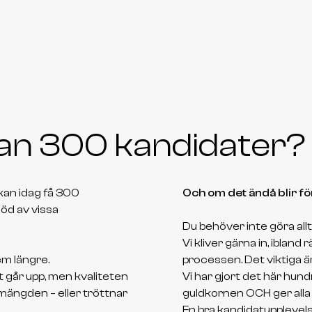
Michaela har varit ovärderlig i att bygga
framtidens tech organisation på EQT.
Genom sitt skarpa öga för talang, djupa
förståelse för vår kultur och ett genuint
engagemang i varje rekryteringsprocess,
har hon inte bara hittat rätt personer –
an 300 kandidater?
hon har hjälpt oss bygga rätt lag. Michaela
kombinerar professionalism med värme,
vilket gör att kandidater upplever både
kan idag få 300
Och om det ändå blir f
tydlighet och trygghet genom hela
öd av vissa
processen. Hennes arbete har haft en
Du behöver inte göra allt 
direk
Vi kliver gärna in, ibland r
em längre.
processen. Det viktiga är
 går upp, men kvaliteten
Vi har gjort det här hun
 mängden – eller tröttnar
guldkornen OCH ger al
En bra kandidatupplevel