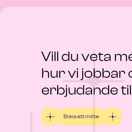
Vill du veta 
hur vi jobbar
erbjudande til
Boka ett möte