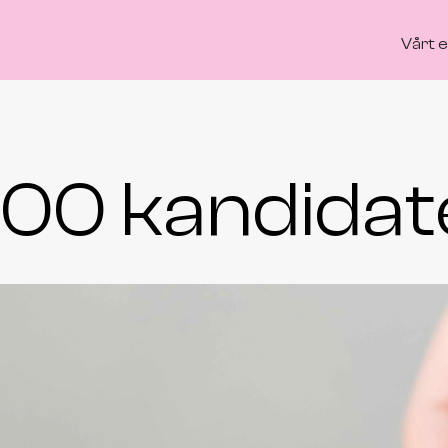
Daniel hjälpte oss med en rekrytering av
Vårt 
en mekanikkonstruktör. Uppdraget var
inte enkelt eftersom rollen var ganska
svår att definiera och vi behövde ändra
beskrivningen flera gånger. Daniel fick dra i
många trådar och lyckades presentera
00 kandidat
flera skickliga kandidater, så vi bestämde
oss för att anställa två ingenjörer
samtidigt. Rekryteringarna blev lyckade
för alla inblandade parter. Vi är mycket
nöjda med hans insats
Johan Fägerblad
COO, United Spaces