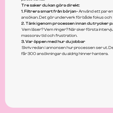
Tre saker du kan göra direkt:
1. Filtrera smart från början-
Använd ett par enk
ansökan. Det gör underverk för både fokus och f
2. Tänk igenom processen innan du trycker p
Vem läser? Vem ringer? När sker första intervju
massorav tid och frustration.
3. Var öppen med hur du jobbar
Skriv redan i annonsen hur processen ser ut. De
får 300 ansökningar du aldrig hinner hantera.