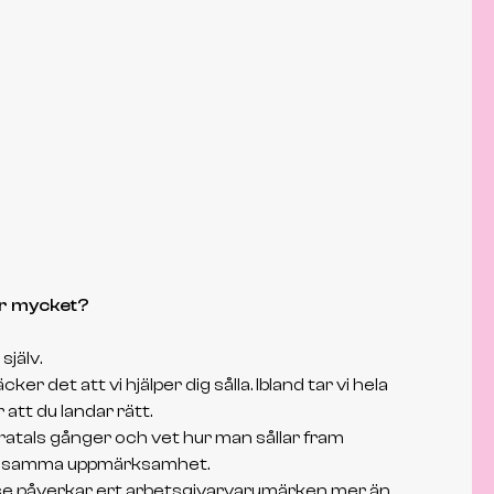
Lotta Kjellén
Head of BI & MDM, Saint-Gobain CM
Omar förstod snabbt våra behov och
hittade med hög träffsäkerhet rätt
kandidat till rätt uppdrag. Hans förmåga att
effektivt samla in relevant
ör mycket?
kandidatinformation gör att processen
går smidigt. Engagemanget och
själv.
ambitionen han visar är en tydlig tillgång i
äcker det att vi hjälper dig sålla. Ibland tar vi hela
varje uppdrag.
 att du landar rätt.
dratals gånger och vet hur man sållar fram
la samma uppmärksamhet.
se påverkar ert arbetsgivarvarumärken mer än