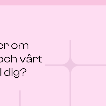
Lotta Kjellén
Head of BI & MDM, Saint-Gobain CM
Omar förstod snabbt våra behov och
hittade med hög träffsäkerhet rätt
kandidat till rätt uppdrag. Hans förmåga att
mer om
effektivt samla in relevant
kandidatinformation gör att processen
 och vårt
går smidigt. Engagemanget och
ambitionen han visar är en tydlig tillgång i
l dig?
varje uppdrag.