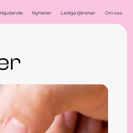
erbjudande
Nyheter
Lediga tjänster
Om oss
Alma von Homeyer
Kandidat
Jag är oerhört nöjd med Aliby och deras
er
hantering av rekryteringsprocessen. Jag
kände mig väl omhändertagen från början
till slut och fick löpande uppdateringar
under processens gång. Eric fanns alltid till
hands för frågor och stöd.