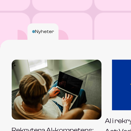
Nyheter
AI i rek
Rekrytera AI-kompetens: