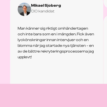
Mikael Sjoberg
CIO kandidat
Man känner sig riktigt omhändertagen
och inte bara som en i mängden. Fick även
lyckönskningar innan intervjuer och en
blomma när jag startade nya tjänsten – en
av de bättre rekryteringsprocesserna jag
upplevt!