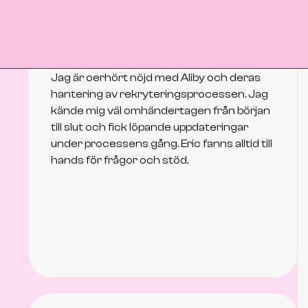
Alma von Homeyer
Kandidat
Jag är oerhört nöjd med Aliby och deras
hantering av rekryteringsprocessen. Jag
kände mig väl omhändertagen från början
till slut och fick löpande uppdateringar
under processens gång. Eric fanns alltid till
hands för frågor och stöd.