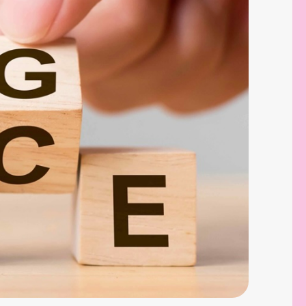
Mikael Sjoberg
CIO kandidat
Man känner sig riktigt omhändertagen
och inte bara som en i mängden. Fick även
lyckönskningar innan intervjuer och en
blomma när jag startade nya tjänsten – en
av de bättre rekryteringsprocesserna jag
upplevt!