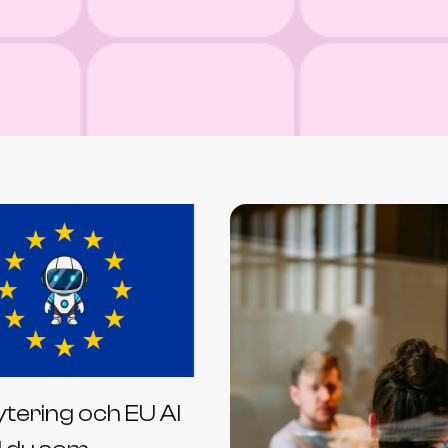
Eldri Coll Mossige
Country manager, Folq
Vi valgte Aliby fordi de raskt forsto vår
forretningsmodell, visjon og kultur, og har
god kjennskap til vår bransje. Vi er svært
fornøyde med både kandidaten og den
rådgivningen vi fikk gjennom hele
prosessen. Vi vil definitivt bruke dem
videre og jeg gir mine varmeste
anbefalinger til andre
rytering och EU AI