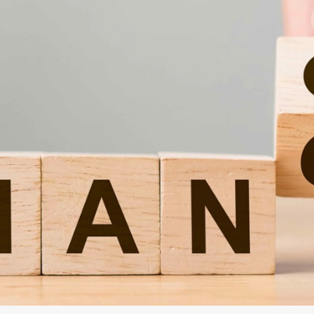
Med Aliby fick vi tillgång till
spetskompetens inom IT och
avtalsstrategi. Tillsammans tog vi fram ett
avtal som skapar trygghet och långsiktig
effektivitet. Vi sänkte kostnaderna, ökade
kvaliteten och kundnöjdheten – och
skapade en win-win med incitament för
proaktivitet.
Lisa Gunolf
CITO, EQT Group