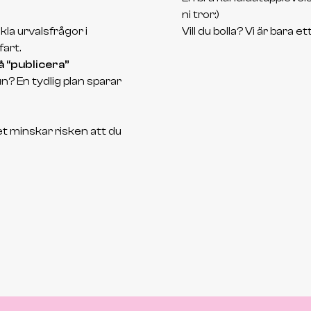
Danilo Corlija
ni tror:)
IT operation manager, Kandidat
la urvalsfrågor i
Vill du bolla? Vi är bara e
art.
å “publicera”
Omar har djup kunskap om hela
n? En tydlig plan sparar
rekryteringsprocessen och arbetar
målmedvetet för att den ska vara smidig
och effektiv. Han är ärlig, lyhörd och har en
t minskar risken att du
särskild förmåga att hitta rätt kandidater
för rätt roller. Genom att förstå både
kundens och kandidatens behov skapar
han starka och hållbara matchningar.