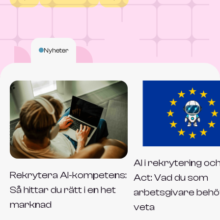
Nyheter
AI i rekrytering oc
Rekrytera AI-kompetens:
Act: Vad du som
Så hittar du rätt i en het
arbetsgivare beh
marknad
veta