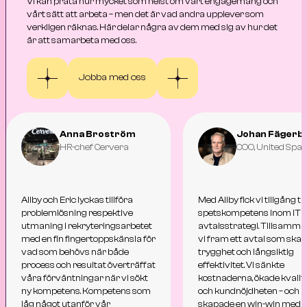
Vi kan prata hur mycket som helst om vårt engagemang och
vårt sätt att arbeta – men det är vad andra upplever som
verkligen räknas. Här delar några av dem med sig av hur det
är att samarbeta med oss.
Jobba med oss
Anna Broström
Johan Fägerbl
HR-chef Cervera
COO, United Spa
Aliby och Eric lyckas tillföra
Med Aliby fick vi tillgång till
problemlösning respektive
spetskompetens inom IT 
utmaning i rekryteringsarbetet
avtalsstrategi. Tillsamma
med en fin fingertoppskänsla för
vi fram ett avtal som ska
vad som behövs när både
trygghet och långsiktig
process och resultat överträffat
effektivitet. Vi sänkte
våra förväntningar när vi sökt
kostnaderna, ökade kvalit
ny kompetens. Kompetens som
och kundnöjdheten – och
låg något utanför vår
skapade en win-win med