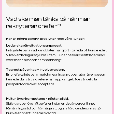
Tjänster
Vad ska man tänka på när man
rekryterar chefer?
Här är några sakervi alltid lyfter med våra kunder:
Ledarskapär situationsanpassat.
Fråga inte bara vad kandidaten har gjort – ta reda på hur de leder.
Vilka värderingar styr besluten? Hur anpassar de sitt ledarskap
efter människor och sammanhang?
Teamet påverkas – involvera dem.
En chef ska inte bara matcha ledningsgruppen utan även de som
hen leder. En välvald referensgrupp kan ge både värdefulla
perspektiv och ökad acceptans.
Kultur överkompetens – nästan alltid.
Självklart behövs rätt erfarenhet, men det är personlighet,
förhållningssätt och förmåga att bygga förtroende som avgör
hur väl en chef fungerar över tid.