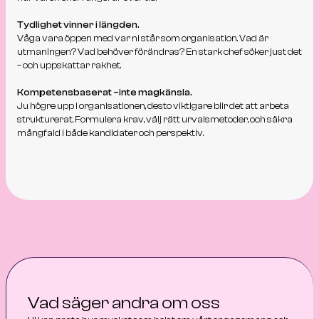
Tydlighet vinner i längden.
Våga vara öppen med var ni står som organisation. Vad är
utmaningen? Vad behöver förändras? En stark chef söker just det
– och uppskattar rakhet.
Kompetensbaserat –inte magkänsla.
Ju högre upp i organisationen, desto viktigare blir det att arbeta
strukturerat. Formulera krav, välj rätt urvalsmetoder, och säkra
mångfald i både kandidater och perspektiv.
Vad säger andra om oss